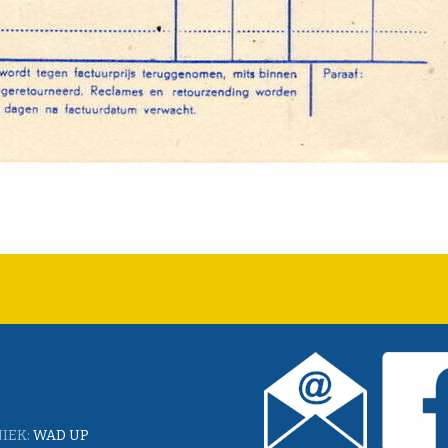
IEK:
WAD UP