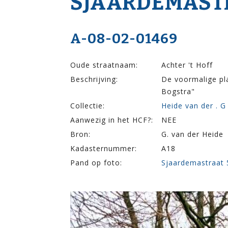
SJAARDEMA­ST
A-08-02-01469
Oude straatnaam:
Achter 't Hoff
Beschrijving:
De voormalige pla
Bogstra"
Collectie:
Heide van der . G
Aanwezig in het HCF?:
NEE
Bron:
G. van der Heide
Kadasternummer:
A18
Pand op foto:
Sjaardemastraat 