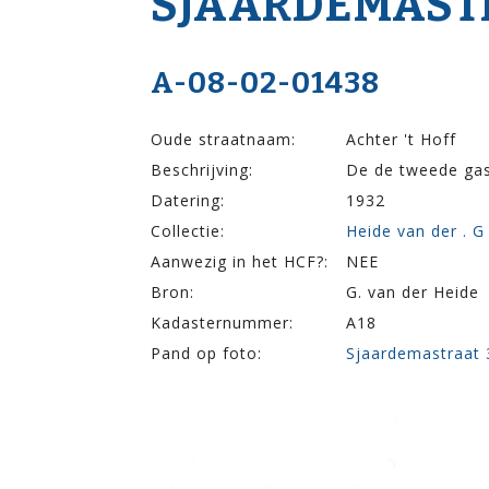
SJAARDEMA­ST
A-08-02-01438
Oude straatnaam:
Achter 't Hoff
Beschrijving:
De de tweede gas
Datering:
1932
Collectie:
Heide van der . G
Aanwezig in het HCF?:
NEE
Bron:
G. van der Heide
Kadasternummer:
A18
Pand op foto:
Sjaardemastraat 