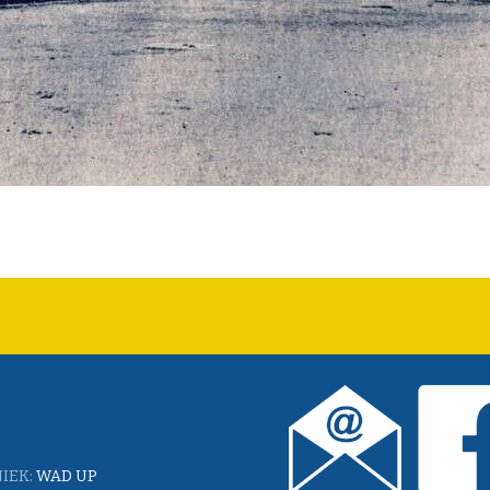
IEK:
WAD UP