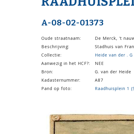
RAADHUISPLEI
A-08-02-01373
Oude straatnaam:
De Merck, 't nau
Beschrijving:
Stadhuis van Fra
Collectie:
Heide van der . G
Aanwezig in het HCF?:
NEE
Bron:
G. van der Heide
Kadasternummer:
A87
Pand op foto:
Raadhuisplein 1 (