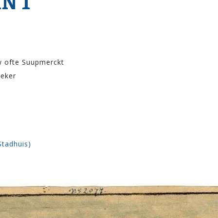
N 1
w ofte Suupmerckt
neker
Stadhuis)