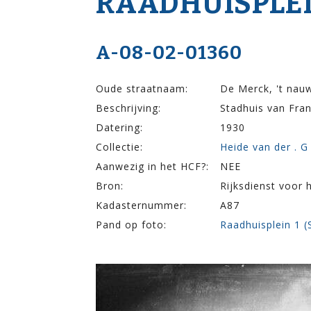
RAADHUISPLEI
A-08-02-01360
Oude straatnaam:
De Merck, 't nau
Beschrijving:
Stadhuis van Fra
Datering:
1930
Collectie:
Heide van der . G
Aanwezig in het HCF?:
NEE
Bron:
Rijksdienst voor 
Kadasternummer:
A87
Pand op foto:
Raadhuisplein 1 (