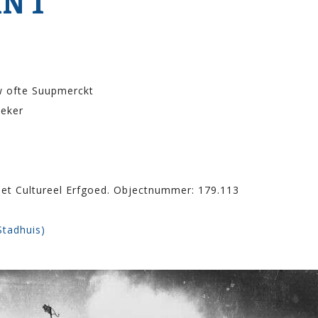
N 1
w ofte Suupmerckt
neker
het Cultureel Erfgoed. Objectnummer: 179.113
Stadhuis)