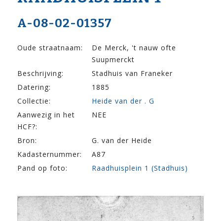
A-08-02-01357
Oude straatnaam:
De Merck, 't nauw ofte
Suupmerckt
Beschrijving:
Stadhuis van Franeker
Datering:
1885
Collectie:
Heide van der . G
Aanwezig in het
NEE
HCF?:
Bron:
G. van der Heide
Kadasternummer:
A87
Pand op foto:
Raadhuisplein 1 (Stadhuis)