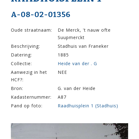
A-08-02-01356
Oude straatnaam:
De Merck, 't nauw ofte
Suupmerckt
Beschrijving:
Stadhuis van Franeker
Datering:
1885
Collectie:
Heide van der . G
Aanwezig in het
NEE
HCF?:
Bron:
G. van der Heide
Kadasternummer:
A87
Pand op foto:
Raadhuisplein 1 (Stadhuis)