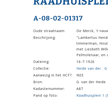
RAADHUISPLEI
A-08-02-01317
Oude straatnaam:
De Merck, 't nau
Beschrijving:
"Lambertus Hende
timmerman, Hout
met Liesbeth Wil
Pelmolenaar, en 
Datering:
16-7-1926
Collectie:
Heide van der . G
Aanwezig in het HCF?:
NEE
Bron:
G. van der Heide
Kadasternummer:
A87
Pand op foto:
Raadhuisplein 1 (