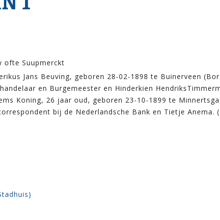
N 1
w ofte Suupmerckt
rikus Jans Beuving, geboren 28-02-1898 te Buinerveen (Bor
handelaar en Burgemeester en Hinderkien HendriksTimmerm
lems Koning, 26 jaar oud, geboren 23-10-1899 te Minnertsga
correspondent bij de Nederlandsche Bank en Tietje Anema. (
Stadhuis)