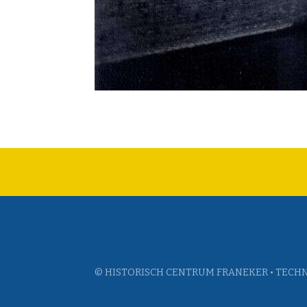
© HISTORISCH CENTRUM FRANEKER • TECHN