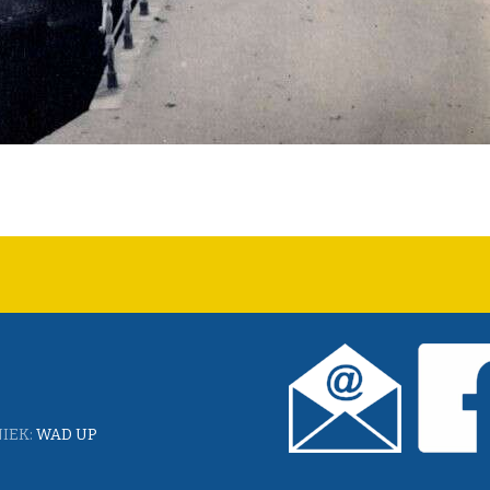
IEK:
WAD UP