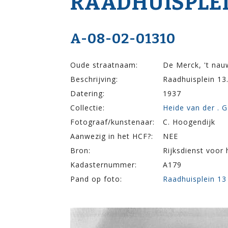
RAADHUISPLEI
A-08-02-01310
Oude straatnaam:
De Merck, 't nau
Beschrijving:
Raadhuisplein 13
Datering:
1937
Collectie:
Heide van der . G
Fotograaf/kunstenaar:
C. Hoogendijk
Aanwezig in het HCF?:
NEE
Bron:
Rijksdienst voor
Kadasternummer:
A179
Pand op foto:
Raadhuisplein 13