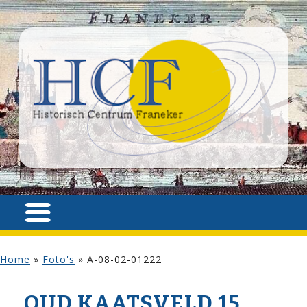
Home
»
Foto's
»
A-08-02-01222
OUD KAATSVELD 15