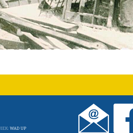
IEK:
WAD UP