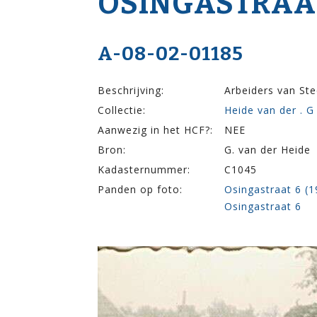
OSINGA­STRAA
A-08-02-01185
Beschrijving:
Arbeiders van St
Collectie:
Heide van der . G
Aanwezig in het HCF?:
NEE
Bron:
G. van der Heide
Kadasternummer:
C1045
Panden op foto:
Osingastraat 6 (
Osingastraat 6