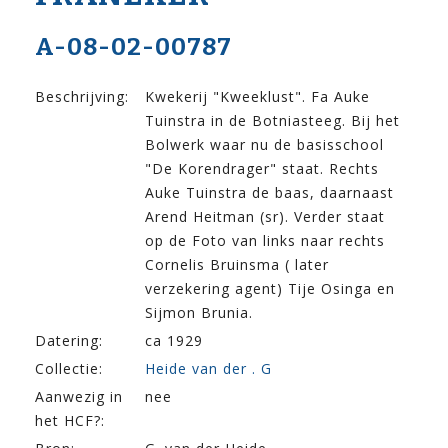
A-08-02-00787
Beschrijving:
Kwekerij "Kweeklust". Fa Auke
Tuinstra in de Botniasteeg. Bij het
Bolwerk waar nu de basisschool
"De Korendrager" staat. Rechts
Auke Tuinstra de baas, daarnaast
Arend Heitman (sr). Verder staat
op de Foto van links naar rechts
Cornelis Bruinsma ( later
verzekering agent) Tije Osinga en
Sijmon Brunia.
Datering:
ca 1929
Collectie:
Heide van der . G
Aanwezig in
nee
het HCF?: