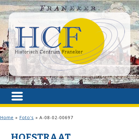
Home
»
Foto's
»
A-08-02-00697
HOF­STRAAT