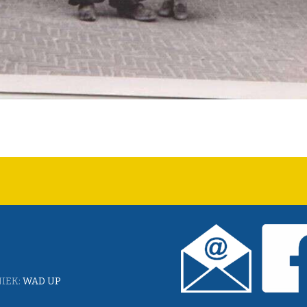
IEK:
WAD UP