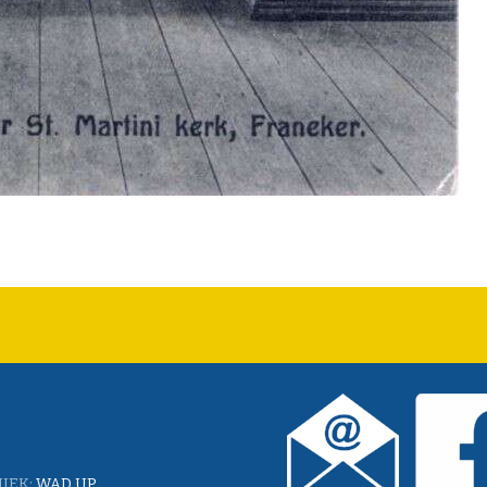
IEK:
WAD UP