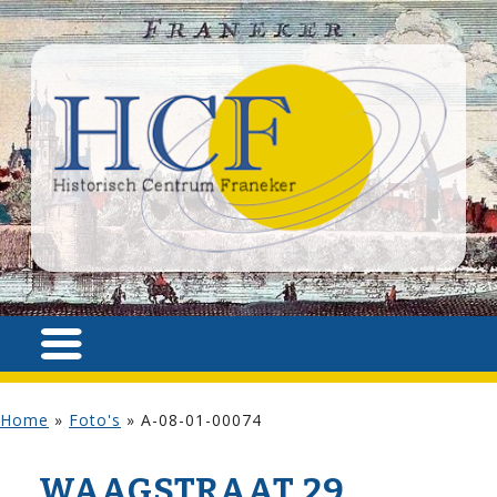
Home
»
Foto's
»
A-08-01-00074
WAAG­STRAAT 29