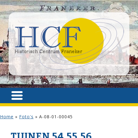
Home
»
Foto's
»
A-08-01-00045
TUINEN 54,55,56