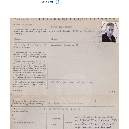
boven ))