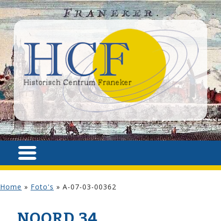
Home
»
Foto's
»
A-07-03-00362
NOORD 34