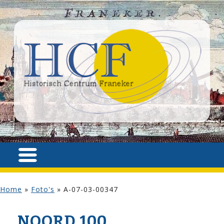
Home
»
Foto's
»
A-07-03-00347
NOORD 100