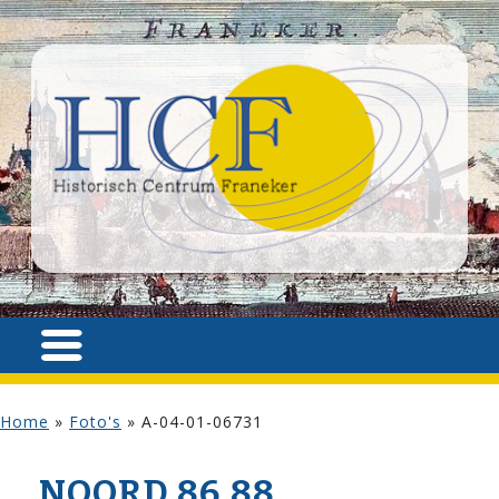
Home
»
Foto's
»
A-04-01-06731
NOORD 86,88