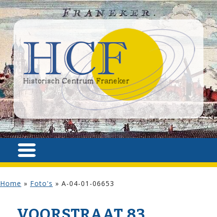
Home
»
Foto's
»
A-04-01-06653
VOOR­STRAAT 83