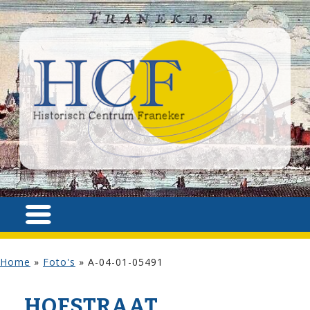
Home
»
Foto's
»
A-04-01-05491
HOF­STRAAT