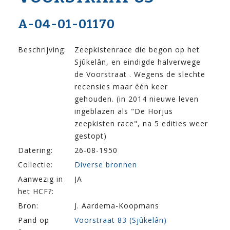
A-04-01-01170
Beschrijving:
Zeepkistenrace die begon op het
Sjûkelân, en eindigde halverwege
de Voorstraat . Wegens de slechte
recensies maar één keer
gehouden. (in 2014 nieuwe leven
ingeblazen als "De Horjus
zeepkisten race", na 5 edities weer
gestopt)
Datering:
26-08-1950
Collectie:
Diverse bronnen
Aanwezig in
JA
het HCF?:
Bron:
J. Aardema-Koopmans
Pand op
Voorstraat 83 (Sjûkelân)