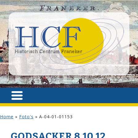
Home
»
Foto's
»
A-04-01-01153
GODSACKER 8,10,12