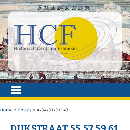
Home
»
Foto's
»
A-04-01-01143
DIJK­STRAAT 55,57,59,61