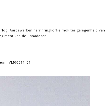
og: Aardewerken herrinringkoffie mok ter gelegenheid van de
regiment van de Canadezen
seum: VM00511_01