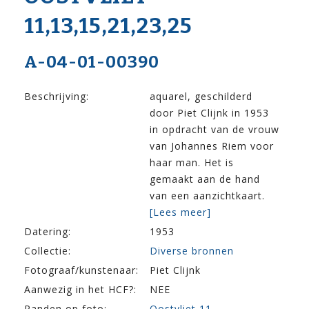
11,13,15,21,23,25
A-04-01-00390
Beschrijving:
aquarel, geschilderd
door Piet Clijnk in 1953
in opdracht van de vrouw
van Johannes Riem voor
haar man. Het is
gemaakt aan de hand
van een aanzichtkaart.
[Lees meer]
Datering:
1953
Collectie:
Diverse bronnen
Fotograaf/kunstenaar:
Piet Clijnk
Aanwezig in het HCF?:
NEE
Panden op foto:
Oostvliet 11