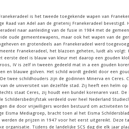
ranekeradeel is het tweede toegekende wapen van Franeker
e Raad van Adel aan de grietenij Franekeradeel bevestigd.
radeel naar aanleiding van de fusie in 1984 met de gemeen
ide oude gemeentewapens, maar ook het wapen van de gemee
geheven en grotendeels aan Franekeradeel werd toegevoegd.
eente Franekeradeel, het blazoen geheten, luidt als volgt:
t eerste deel is blauw van kleur met daarop een gouden klok,
roos, IV is zelf in tweeën gedeeld mat in a een gouden kor
en en blauwe golven. Het schild wordt gedekt door een gou
. De twee schildhouders zijn de godinnen Minerva en Ceres.
an de universiteit van dezelfde stad. Zij heeft een helm op
Rechts staat Ceres, zij houdt een bundel korenaren vast. De 
e Schildersbedrijfstak verdeeld over heel Nederland Studieclu
en die door vrijwilligers worden bestuurd om activiteiten t
e Eisma Mediagroep, bracht toen al het Eisma Schildersblad 
 werden de prijzen in 1947 voor het eerst uitgereikt. Deze
jke organisatie. Tijdens de landelijke SCS dag die elk jaar p