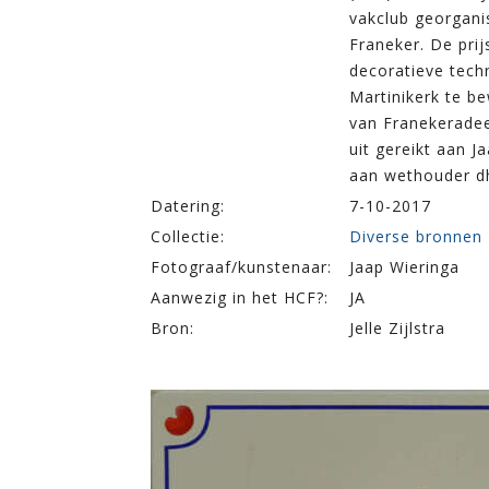
vakclub georgani
Franeker. De prij
decoratieve tech
Martinikerk te b
van Franekeradee
uit gereikt aan J
aan wethouder dh
Datering:
7-10-2017
Collectie:
Diverse bronnen
Fotograaf/kunstenaar:
Jaap Wieringa
Aanwezig in het HCF?:
JA
Bron:
Jelle Zijlstra