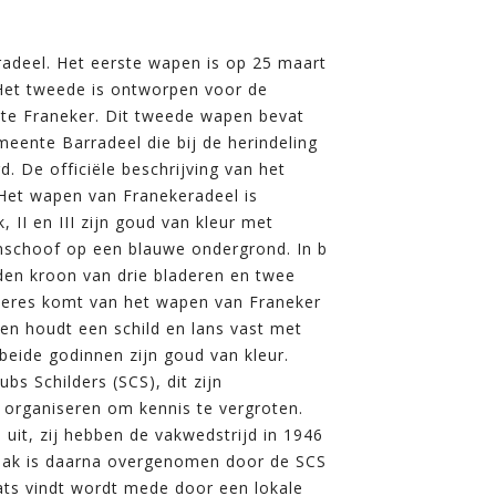
adeel. Het eerste wapen is op 25 maart
 Het tweede is ontworpen voor de
te Franeker. Dit tweede wapen bevat
nte Barradeel die bij de herindeling
 De officiële beschrijving van het
 Het wapen van Franekeradeel is
 II en III zijn goud van kleur met
enschoof op een blauwe ondergrond. In b
den kroon van drie bladeren en twee
 Ceres komt van het wapen van Franeker
 en houdt een schild en lans vast met
beide godinnen zijn goud van kleur.
bs Schilders (SCS), dit zijn
e organiseren om kennis te vergroten.
uit, zij hebben de vakwedstrijd in 1946
 taak is daarna overgenomen door de SCS
laats vindt wordt mede door een lokale