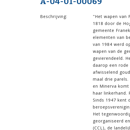
A-04-01-00069
Beschrijving:
"Het wapen van F
1818 door de Hog
gemeente Franeke
elementen van be
van 1984 werd op
wapen van de gem
gevierendeeld. He
daarop een rode 
afwisselend goud
maal drie parels
en Minerva komt v
haar linkerhand. 
Sinds 1947 kent d
beroepsvereniging
Het tegenwoordig
georganiseerd en
(CCL), de landeli