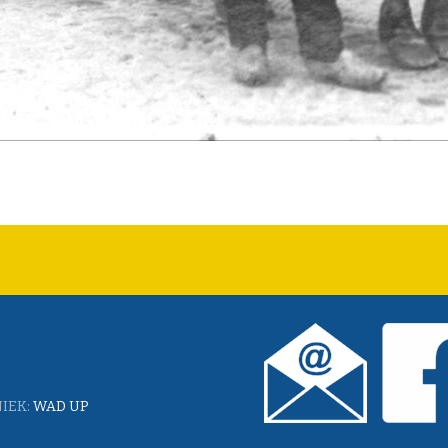
IEK:
WAD UP