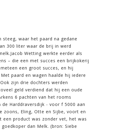
n steeg, waar het paard na gedane
an 300 liter waar de brij in werd
melk.Jacob Wetting werkte eerder als
ens – die een met succes een brijkokerij
d meteen een groot succes, en hij
. Met paard en wagen haalde hij iedere
 Ook zijn drie dochters werden
zoveel geld verdiend dat hij een oude
 Arkens 6 pachten van het rooms
n de Harddraversdijk - voor f 5000 aan
e zoons, Eling, Otte en Sijbe, voort en
et een product was zonder vet, het was
, goedkoper dan Melk. (bron: Siebe