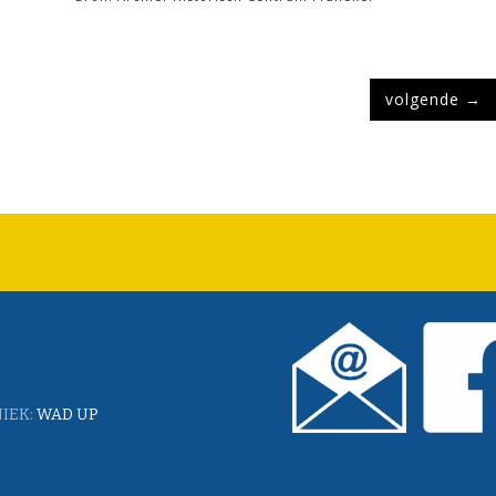
volgende
→
IEK:
WAD UP