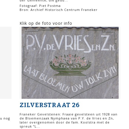
der Gemeente, die gedu...
Fotograaf: Piet Postma
Bron: Archief Historisch Centrum Franeker
Klik op de foto voor info
ZILVERSTRAAT 26
Franeker Gevelstenen: Fraaie gevelsteen uit 1928 van
nu nog
de Bloemenzaak Nymphaea van P.Y. de Vries en Zn,
later overgenomen door de fam. Koolstra met de
spreuk “L...