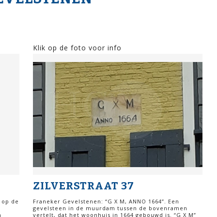
Klik op de foto voor info
ZILVERSTRAAT 37
 op de
Franeker Gevelstenen: “G X M, ANNO 1664”. Een
gevelsteen in de muurdam tussen de bovenramen
n
vertelt, dat het woonhuis in 1664 gebouwd is. “G X M”