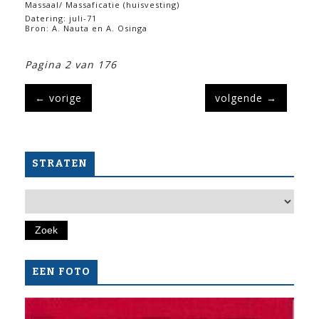
Massaal/ Massaficatie (huisvesting)
Datering: juli-71
Bron: A. Nauta en A. Osinga
Pagina 2 van 176
←
vorige
volgende
→
STRATEN
EEN FOTO