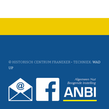
© HISTORISCH CENTRUM FRANEKER • TECHNIEK:
WAD
UP