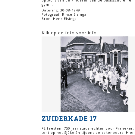
optocht van de kinderen van de basisscholen en
gym...
Datering: 30-08-1949
Fotograaf: Rinse Elsinga
Bron: Henk Elsinga
Klik op de foto voor info
ZUIDERKADE 17
F2 feesten: 750 jaar stadsrechten voor Franeker.
tent op het Sjûkelân tijdens de zakenbeurs. Hier