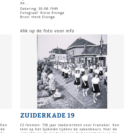
de...
Datering: 30-08-1949
Fotograaf: Rinse Elsinga
Bron: Henk Elsinga
Klik op de foto voor info
ZUIDERKADE 19
 Een
F2 feesten: 750 jaar stadsrechten voor Franeker. Een
 de
tent op het Sjûkelân tijdens de zakenbeurs. Hier de