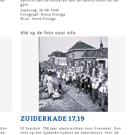
 de
optocht van de kinderen van de basisscholen en de
gym...
Datering: 30-08-1949
Fotograaf: Rinse Elsinga
Bron: Henk Elsinga
Klik op de foto voor info
ZUIDERKADE 17,19
 Een
F2 feesten: 750 jaar stadsrechten voor Franeker. Een
 de
tent op het Sjûkelân tijdens de zakenbeurs. Hier de