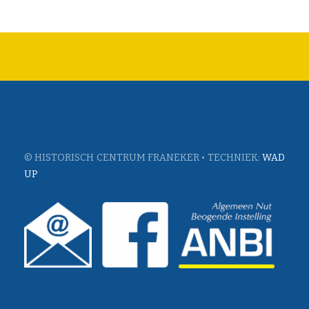
© HISTORISCH CENTRUM FRANEKER • TECHNIEK:
WAD
UP