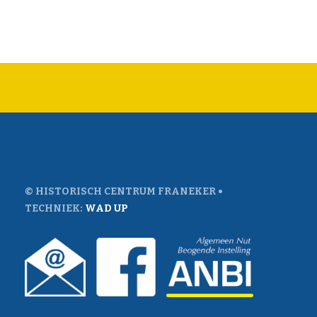
© HISTORISCH CENTRUM FRANEKER •
TECHNIEK:
WAD UP