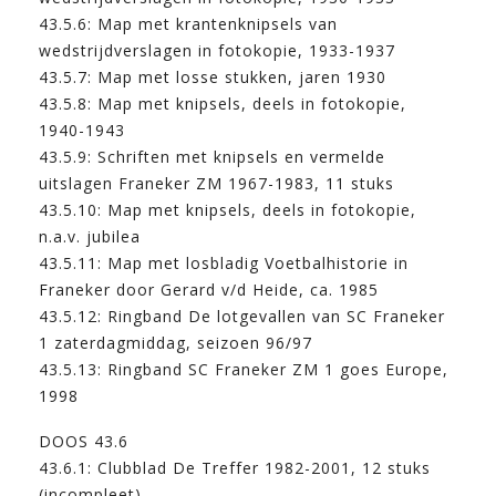
43.5.6: Map met krantenknipsels van
wedstrijdverslagen in fotokopie, 1933-1937
43.5.7: Map met losse stukken, jaren 1930
43.5.8: Map met knipsels, deels in fotokopie,
1940-1943
43.5.9: Schriften met knipsels en vermelde
uitslagen Franeker ZM 1967-1983, 11 stuks
43.5.10: Map met knipsels, deels in fotokopie,
n.a.v. jubilea
43.5.11: Map met losbladig Voetbalhistorie in
Franeker door Gerard v/d Heide, ca. 1985
43.5.12: Ringband De lotgevallen van SC Franeker
1 zaterdagmiddag, seizoen 96/97
43.5.13: Ringband SC Franeker ZM 1 goes Europe,
1998
DOOS 43.6
43.6.1: Clubblad De Treffer 1982-2001, 12 stuks
(incompleet)